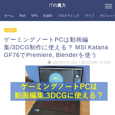
ITの魔力
ホーム
Tech
VPS
生成AI
プログラミング
ライフ
ガジェッ
Adobe
ゲーミングノートPCは動画編
集/3DCG制作に使える？ MSI Katana
GF76でPremiere, Blenderを使う
2022年2月13日
/
2023年7月24日