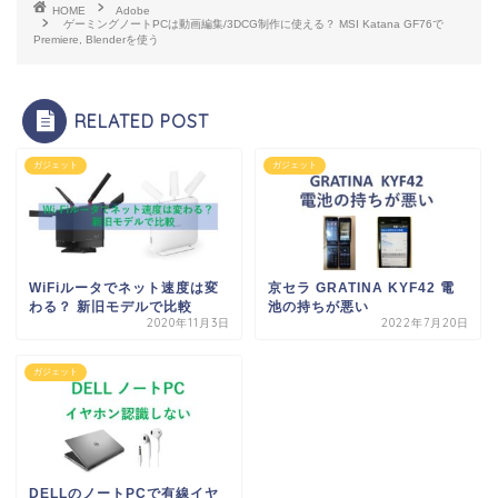
HOME
Adobe
ゲーミングノートPCは動画編集/3DCG制作に使える？ MSI Katana GF76で
Premiere, Blenderを使う
RELATED POST
ガジェット
ガジェット
WiFiルータでネット速度は変
京セラ GRATINA KYF42 電
わる？ 新旧モデルで比較
池の持ちが悪い
2020年11月3日
2022年7月20日
ガジェット
DELLのノートPCで有線イヤ