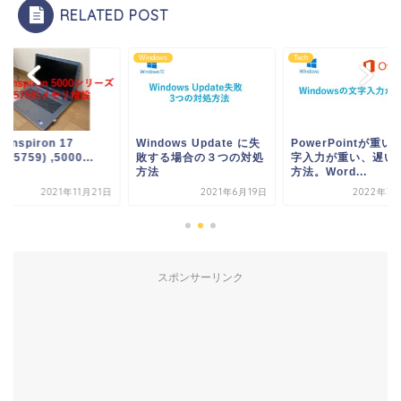
RELATED POST
Windows
Tech
l Inspiron 17
Windows Update に失
PowerPointが重い
0(5759) ,5000...
敗する場合の３つの対処
字入力が重い、遅い
方法
方法。Word...
2021年11月21日
2021年6月19日
2022年3月
スポンサーリンク
ホーム