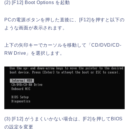
(2) [F12] Boot Options を起動
PCの電源ボタンを押した直後に、[F12]を押すと以下の
ような画面が表示されます。
上下の矢印キーでカーソルを移動して「CD/DVD/CD-
RW Drive」を選択します。
(3) [F12] がうまくいかない場合は、[F2]を押してBIOS
の設定を変更