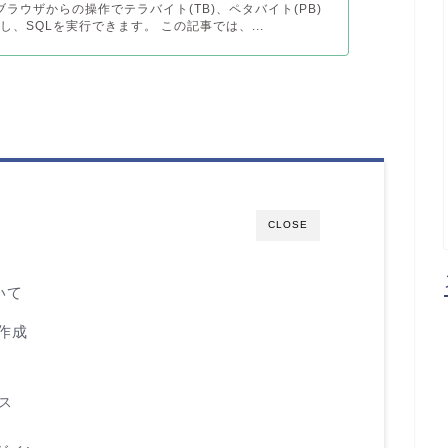
yはブラウザからの操作でテラバイト(TB)、ペタバイト(PB)
し、SQLを実行できます。 この記事では、...
CLOSE
いて
の作成
ス