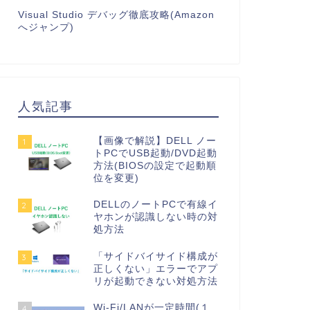
Visual Studio デバッグ徹底攻略(Amazon
へジャンプ)
人気記事
【画像で解説】DELL ノー
1
トPCでUSB起動/DVD起動
方法(BIOSの設定で起動順
位を変更)
DELLのノートPCで有線イ
2
ヤホンが認識しない時の対
処方法
「サイドバイサイド構成が
3
正しくない」エラーでアプ
リが起動できない対処方法
Wi-Fi/LANが一定時間(１
4