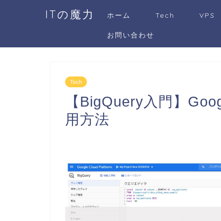
ITの魔力
ホーム
Tech
VPS
お問い合わせ
Tech
【BigQuery入門】Goo
用方法