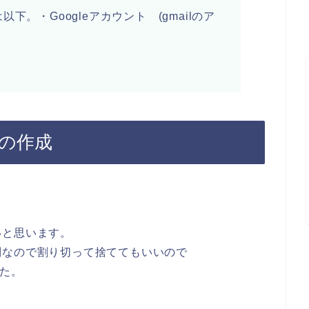
下。・Googleアカウント (gmailのア
ントの作成
いと思います。
別なので割り切って捨ててもいいので
した。