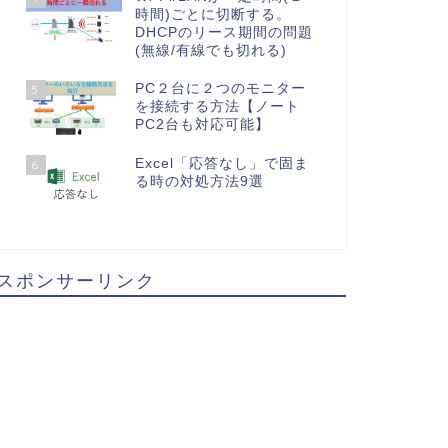
時間)ごとに切断する。
DHCPのリース期間の問題
(無線/有線でも切れる)
PC２台に２つのモニター
5
を接続する方法【ノート
PC2台も対応可能】
Excel「応答なし」で固ま
6
る時の対処方法9選
スポンサーリンク