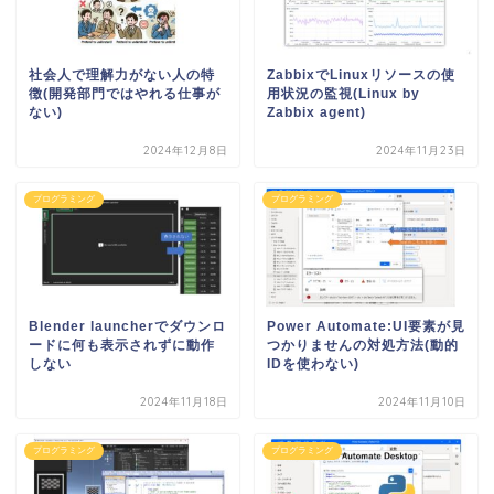
社会人で理解力がない人の特
ZabbixでLinuxリソースの使
徴(開発部門ではやれる仕事が
用状況の監視(Linux by
ない)
Zabbix agent)
2024年12月8日
2024年11月23日
プログラミング
プログラミング
Blender launcherでダウンロ
Power Automate:UI要素が見
ードに何も表示されずに動作
つかりませんの対処方法(動的
しない
IDを使わない)
2024年11月18日
2024年11月10日
プログラミング
プログラミング