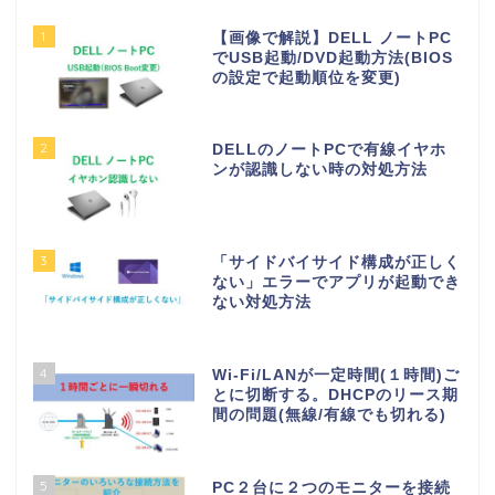
1
【画像で解説】DELL ノートPC
でUSB起動/DVD起動方法(BIOS
の設定で起動順位を変更)
2
DELLのノートPCで有線イヤホ
ンが認識しない時の対処方法
3
「サイドバイサイド構成が正しく
ない」エラーでアプリが起動でき
ない対処方法
4
Wi-Fi/LANが一定時間(１時間)ご
とに切断する。DHCPのリース期
間の問題(無線/有線でも切れる)
5
PC２台に２つのモニターを接続