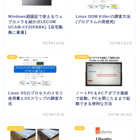
Windows顔認証で使えるウェ
Linux OOM Killerの調査方法
ブカメラを紹介(ELECOM
(プログラムの突然死)
UCAM-CF20FBBK)【在宅勤
務に最適】
2025年2月9日
2025年2月2日
Linux
Windows
Linux OSのプロセスのメモリ
ノートPCをACアダプタ接続
使用量とOSスワップの調査方
で起動。PCを閉じたままで起
法
動できる便利な方法
2025年2月1日
2025年1月26日
Linux
ガジェット