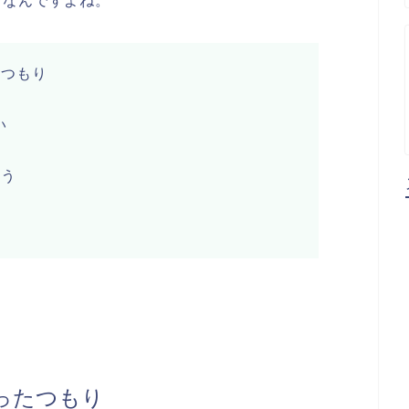
ンなんですよね。
たつもり
い
まう
い
ったつもり