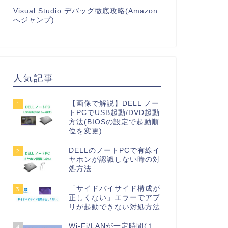
Visual Studio デバッグ徹底攻略(Amazon
へジャンプ)
人気記事
【画像で解説】DELL ノー
1
トPCでUSB起動/DVD起動
方法(BIOSの設定で起動順
位を変更)
DELLのノートPCで有線イ
2
ヤホンが認識しない時の対
処方法
「サイドバイサイド構成が
3
正しくない」エラーでアプ
リが起動できない対処方法
Wi-Fi/LANが一定時間(１
4