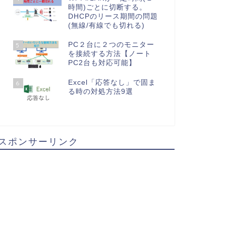
時間)ごとに切断する。
DHCPのリース期間の問題
(無線/有線でも切れる)
PC２台に２つのモニター
5
を接続する方法【ノート
PC2台も対応可能】
Excel「応答なし」で固ま
6
る時の対処方法9選
スポンサーリンク