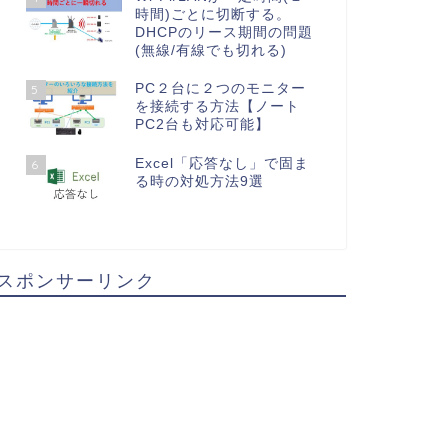
時間)ごとに切断する。
DHCPのリース期間の問題
(無線/有線でも切れる)
PC２台に２つのモニター
5
を接続する方法【ノート
PC2台も対応可能】
Excel「応答なし」で固ま
6
る時の対処方法9選
スポンサーリンク