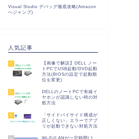
Visual Studio デバッグ徹底攻略(Amazon
へジャンプ)
人気記事
【画像で解説】DELL ノー
1
トPCでUSB起動/DVD起動
方法(BIOSの設定で起動順
位を変更)
DELLのノートPCで有線イ
2
ヤホンが認識しない時の対
処方法
「サイドバイサイド構成が
3
正しくない」エラーでアプ
リが起動できない対処方法
Wi-Fi/LANが一定時間(１
4