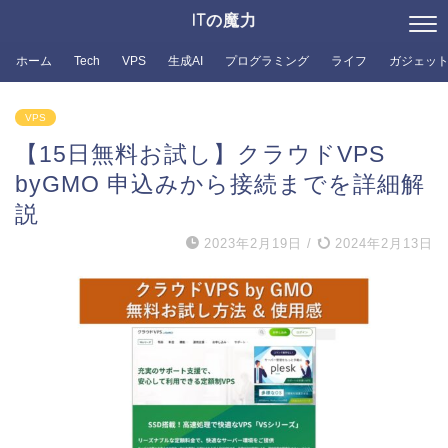
ITの魔力
ホーム
Tech
VPS
生成AI
プログラミング
ライフ
ガジェッ
VPS
【15日無料お試し】クラウドVPS
byGMO 申込みから接続までを詳細解
説
2023年2月19日
/
2024年2月13日