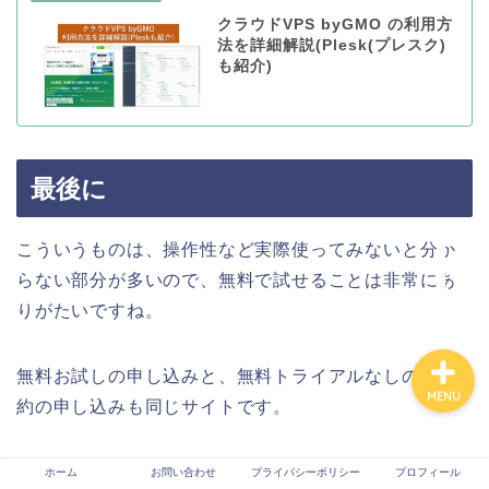
クラウドVPS byGMO の利用方
Tech
法を詳細解説(Plesk(プレスク)
も紹介)
VPS
生成AI
最後に
プロフィール
こういうものは、操作性など実際使ってみないと分か
お問い合わせ
らない部分が多いので、無料で試せることは非常にあ
りがたいですね。
無料お試しの申し込みと、無料トライアルなしの本契
MENU
約の申し込みも同じサイトです。
＜＜無料お試しの申し込みもここから＞＞
ホーム
お問い合わせ
プライバシーポリシー
プロフィール