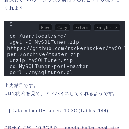
くれます。
$
cd /usr/local/src/
wget -O MySQLTuner.zip 
https://github.com/rackerhacker/MySQLT
perl/archive/master.zip
unzip MySQLTuner.zip
cd MySQLTuner-perl-master
perl ./mysqltuner.pl
出力結果です。
DBの内容を見て、アドバイスしてくれるようです。
[–] Data in InnoDB tables: 10.3G (Tables: 144)
DBサイズが、10.3GBで「 innodb_buffer_pool_size