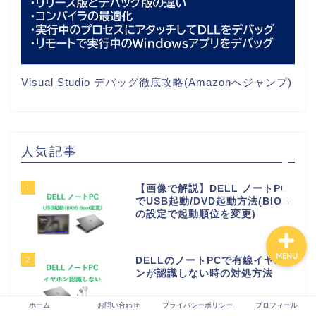
Tech
VPS
Visual Studio デバッグ徹底攻略(Amazonへジャンプ)
生成AI
プロフィール
人気記事
お問い合わせ
1
【画像で解説】DELL ノートPC
でUSB起動/DVD起動方法(BIOS
の設定で起動順位を変更)
MENU
2
DELLのノートPCで有線イヤホ
ンが認識しない時の対処方法
ホーム
お問い合わせ
プライバシーポリシー
プロフィール