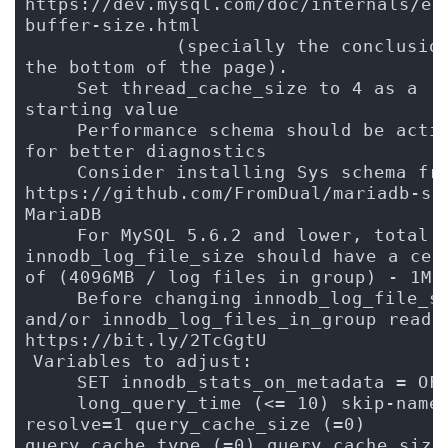
https://dev.mysql.com/doc/internals/en
buffer-size.html
             (specially the conclusion
the bottom of the page).
    Set thread_cache_size to 4 as a 
starting value
    Performance schema should be activ
for better diagnostics
    Consider installing Sys schema from
https://github.com/FromDual/mariadb-sys
MariaDB
    For MySQL 5.6.2 and lower, total 
innodb_log_file_size should have a ceil
of (4096MB / log files in group) - 1MB
    Before changing innodb_log_file_si
and/or innodb_log_files_in_group read th
https://bit.ly/2TcGgtU
Variables to adjust:
    SET innodb_stats_on_metadata = OF
    long_query_time (<= 10) skip-name
resolve=1 query_cache_size (=0) 
query_cache_type (=0) query_cache_size 