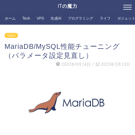
ITの魔力
ホーム
Tech
VPS
生成AI
プログラミング
ライフ
ガジェッ
Linux
MariaDB/MySQL性能チューニング
（パラメータ設定見直し）
2022年8月14日
/
2023年3月13日