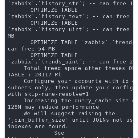
`zabbix`.`history_str`; -- can free 18
      OPTIMIZE TABLE 
`zabbix`.`history_text`; -- can free 4
      OPTIMIZE TABLE 
`zabbix`.`history_uint`; -- can free 13
MB
      OPTIMIZE TABLE `zabbix`.`trends`
can free 54 MB
      OPTIMIZE TABLE 
`zabbix`.`trends_uint`; -- can free 28
    Total freed space after theses OPT
TABLE : 20117 Mb
    Configure your accounts with ip or
subnets only, then update your configur
with skip-name-resolve=1
    Increasing the query_cache size ov
128M may reduce performance
    We will suggest raising the 
'join_buffer_size' until JOINs not usin
indexes are found.
             See  